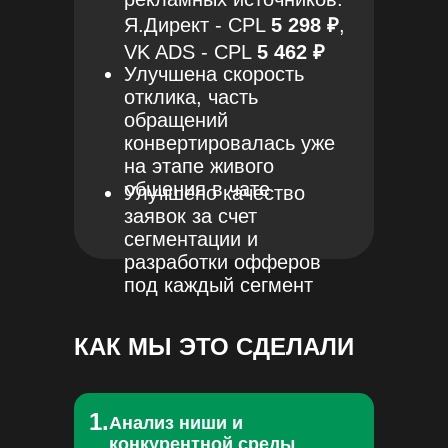
Я.Директ - CPL
5 298 ₽
,
VK ADS - CPL
5 462 ₽
Улучшена скорость
отклика, часть
обращений
конвертировалась уже
на этапе живого
общения в чате
Улучшено качество
заявок за счет
сегментации и
разработки офферов
под каждый сегмент
КАК МЫ ЭТО СДЕЛАЛИ
1.
Анализ ниши и
конкурентной среды